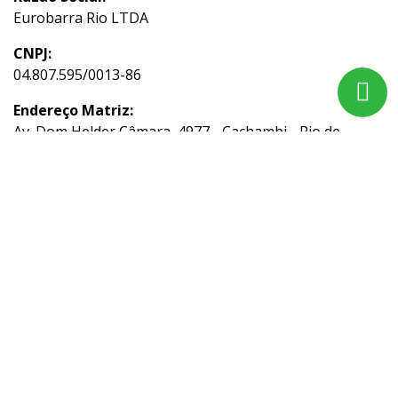
Eurobarra Rio LTDA
CNPJ:
04.807.595/0013-86
Endereço Matriz:
Av. Dom Helder Câmara, 4977 - Cachambi - Rio de
Janeiro-RJ
Aviso de Texto Legal
Acompanhe nossas redes sociais:
No trânsito, enxergar o outro é salvar vidas.