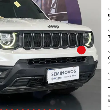
E
A
p