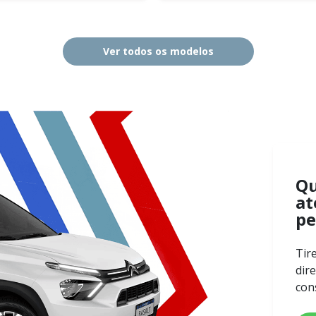
Ver todos os modelos
Q
at
pe
Tir
dir
con