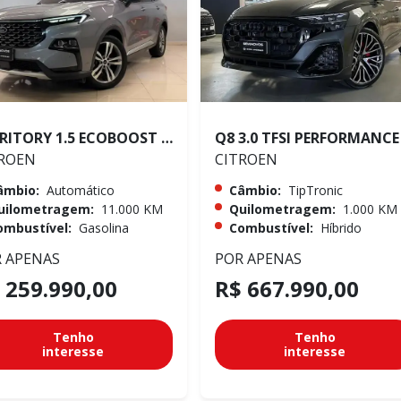
TERRITORY 1.5 ECOBOOST GTDI TITANIUM
ROEN
CITROEN
âmbio:
Automático
Câmbio:
TipTronic
uilometragem:
11.000 KM
Quilometragem:
1.000 KM
ombustível:
Gasolina
Combustível:
Híbrido
 APENAS
POR APENAS
 259.990,00
R$ 667.990,00
Tenho
Tenho
interesse
interesse