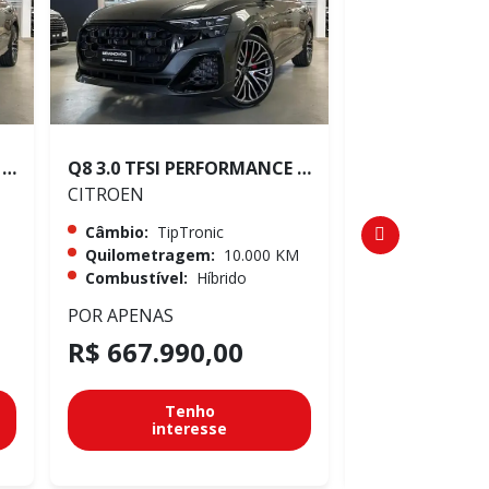
Q8 3.0 TFSI PERFORMANCE BLACK QUATTRO
Q8 3.0 TFSI PERFORMANCE BLACK QUATTRO
CRUZE 1.4 TUR
CITROEN
CITROEN
Câmbio:
TipTronic
Câmbio:
Auto
Quilometragem:
10.000 KM
Quilometrag
Combustível:
Híbrido
Combustível:
POR APENAS
POR APENAS
R$ 667.990,00
R$ 94.990
Tenho
Te
interesse
inter