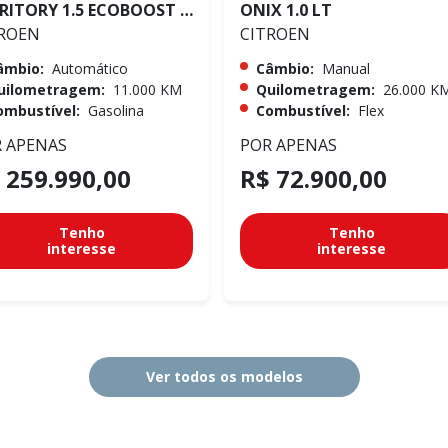
TERRITORY 1.5 ECOBOOST GTDI TITANIUM
ONIX 1.0 LT
ROEN
CITROEN
âmbio:
Automático
Câmbio:
Manual
uilometragem:
11.000 KM
Quilometragem:
26.000 K
ombustível:
Gasolina
Combustível:
Flex
 APENAS
POR APENAS
 259.990,00
R$ 72.900,00
Tenho
Tenho
interesse
interesse
Ver todos os modelos