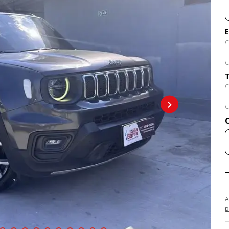
E
A
p