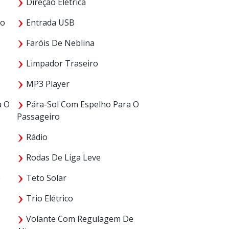
Direção Elétrica
ro
Entrada USB
Faróis De Neblina
Limpador Traseiro
MP3 Player
a O
Pára-Sol Com Espelho Para O
Passageiro
Rádio
Rodas De Liga Leve
o
Teto Solar
Trio Elétrico
Volante Com Regulagem De