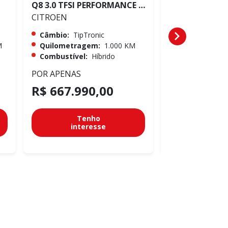
Q8 3.0 TFSI PERFORMANCE BLACK QUATTRO
CITROEN
CITROEN
Câmbio:
TipTronic
Câmbio:
TipTr
M
Quilometragem:
1.000 KM
Quilometrag
Combustível:
Híbrido
Combustível:
POR APENAS
POR APENAS
R$ 667.990,00
R$ 667.99
Tenho
Te
interesse
inter