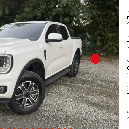
E
A
p