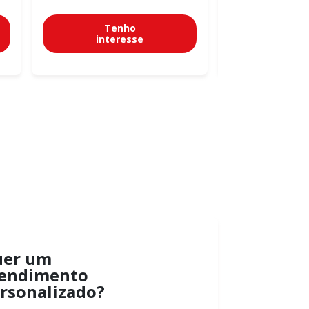
Tenho
Te
interesse
inter
uer um
endimento
rsonalizado?