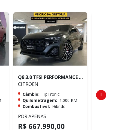
Q8 3.0 TFSI PERFORMANCE BLACK QUATTRO
CITROEN
CITROEN
Câmbio:
TipTronic
Câmbio:
TipTr
M
Quilometragem:
1.000 KM
Quilometrag
Combustível:
Híbrido
Combustível:
POR APENAS
POR APENAS
R$ 667.990,00
R$ 667.99