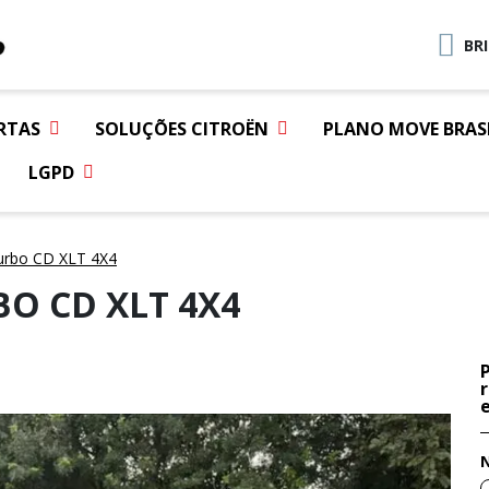
BR
RTAS
SOLUÇÕES CITROËN
PLANO MOVE BRAS
LGPD
urbo CD XLT 4X4
BO CD XLT 4X4
e