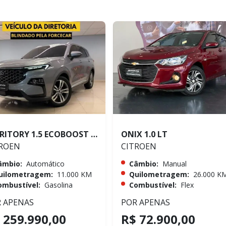
TERRITORY 1.5 ECOBOOST GTDI TITANIUM
ONIX 1.0 LT
ROEN
CITROEN
âmbio:
Automático
Câmbio:
Manual
uilometragem:
11.000 KM
Quilometragem:
26.000 K
ombustível:
Gasolina
Combustível:
Flex
 APENAS
POR APENAS
 259.990,00
R$ 72.900,00