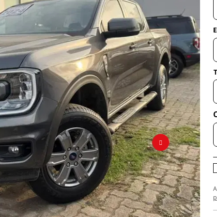
E
A
p