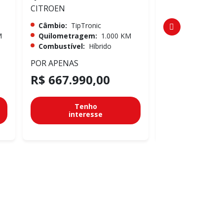
CITROEN
CITROEN
Câmbio:
TipTronic
Câmbio:
TipTr
M
Quilometragem:
1.000 KM
Quilometrag
Combustível:
Híbrido
Combustível:
POR APENAS
POR APENAS
R$ 667.990,00
R$ 667.99
Tenho
Te
interesse
inter