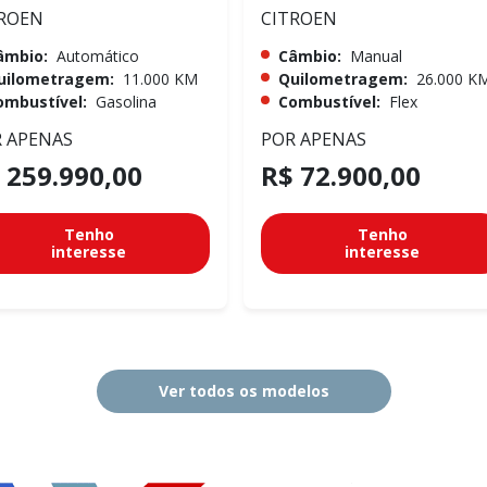
ROEN
CITROEN
âmbio:
Automático
Câmbio:
Manual
uilometragem:
11.000 KM
Quilometragem:
26.000 K
ombustível:
Gasolina
Combustível:
Flex
 APENAS
POR APENAS
 259.990,00
R$ 72.900,00
Tenho
Tenho
interesse
interesse
Ver todos os modelos