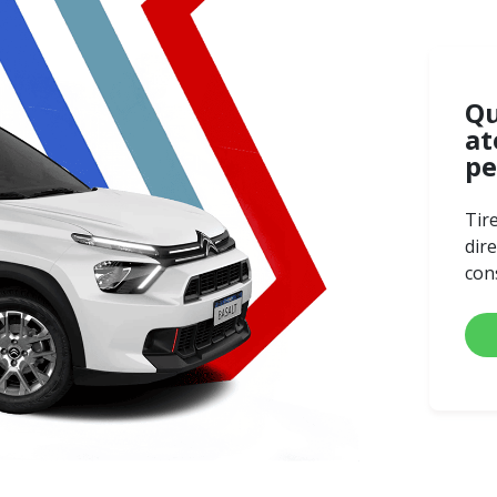
Q
at
pe
Tir
dir
con