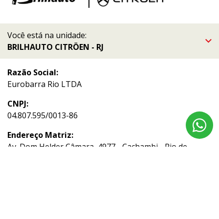
Você está na unidade:
BRILHAUTO CITRÖEN - RJ
Razão Social:
Eurobarra Rio LTDA
CNPJ:
04.807.595/0013-86
Endereço Matriz:
Av. Dom Helder Câmara, 4977 - Cachambi - Rio de
Janeiro-RJ
Aviso de Texto Legal
Acompanhe nossas redes sociais: