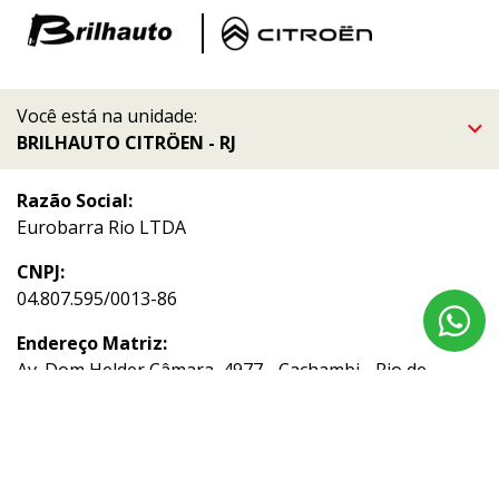
Você está na unidade:
BRILHAUTO CITRÖEN - RJ
Razão Social:
Eurobarra Rio LTDA
CNPJ:
04.807.595/0013-86
Endereço Matriz:
Av. Dom Helder Câmara, 4977 - Cachambi - Rio de
Janeiro-RJ
Aviso de Texto Legal