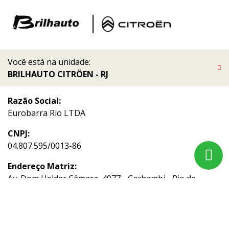
Você está na unidade:
BRILHAUTO CITRÖEN - RJ
Razão Social:
Eurobarra Rio LTDA
CNPJ:
04.807.595/0013-86
Endereço Matriz:
Av. Dom Helder Câmara, 4977 - Cachambi - Rio de
Janeiro-RJ
Aviso de Texto Legal