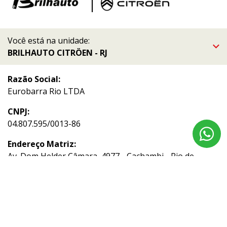
Você está na unidade:
BRILHAUTO CITRÖEN - RJ
Razão Social:
Eurobarra Rio LTDA
CNPJ:
04.807.595/0013-86
Endereço Matriz:
Av. Dom Helder Câmara, 4977 - Cachambi - Rio de
Janeiro-RJ
Aviso de Texto Legal
Acompanhe nossas redes sociais: