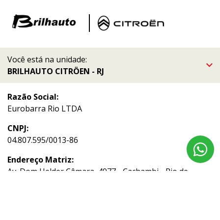
Você está na unidade:
BRILHAUTO CITRÖEN - RJ
Razão Social:
Eurobarra Rio LTDA
CNPJ:
04.807.595/0013-86
Endereço Matriz:
Av. Dom Helder Câmara, 4977 - Cachambi - Rio de
Janeiro-RJ
Aviso de Texto Legal