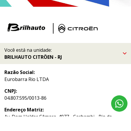
Você está na unidade:
BRILHAUTO CITRÖEN - RJ
Razão Social:
Eurobarra Rio LTDA
CNPJ:
04.807.595/0013-86
Endereço Matriz:
Av. Dom Helder Câmara, 4977 - Cachambi - Rio de
Janeiro-RJ
Aviso de Texto Legal