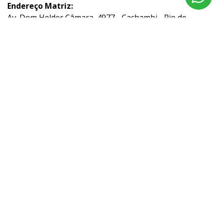
Endereço Matriz:
Av. Dom Helder Câmara, 4977 - Cachambi - Rio de
Janeiro-RJ
Aviso de Texto Legal
Acompanhe nossas redes sociais:
No trânsito, enxergar o outro é salvar vidas.
© Copyright 2026
AutoForce - Todos os direitos reservados.