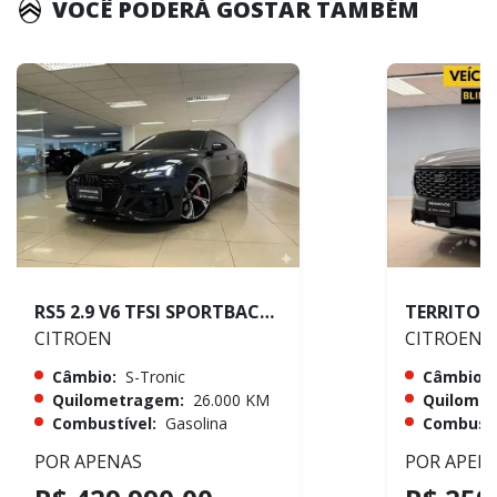
VOCÊ PODERÁ GOSTAR TAMBÉM
RS5 2.9 V6 TFSI SPORTBACK QUATTRO
CITROEN
CITROEN
Câmbio:
S-Tronic
Câmbio:
Quilometragem:
26.000 KM
Quilome
Combustível:
Gasolina
Combustí
POR APENAS
POR APEN