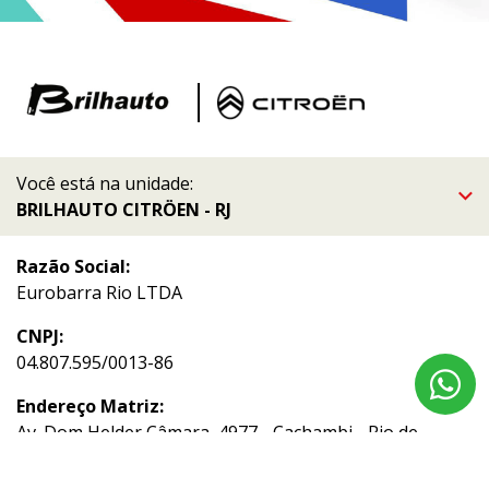
Você está na unidade:
BRILHAUTO CITRÖEN - RJ
Razão Social:
Eurobarra Rio LTDA
CNPJ:
04.807.595/0013-86
Endereço Matriz:
Av. Dom Helder Câmara, 4977 - Cachambi - Rio de
Janeiro-RJ
Aviso de Texto Legal