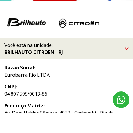
Você está na unidade:
BRILHAUTO CITRÖEN - RJ
Razão Social:
Eurobarra Rio LTDA
CNPJ:
04.807.595/0013-86
Endereço Matriz:
Av. Dom Helder Câmara, 4977 - Cachambi - Rio de
Janeiro-RJ
Aviso de Texto Legal